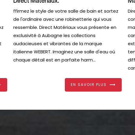
Direct Matériaux.
Ma
ffirmez le style de votre salle de bain et sortez
Dir
de l'ordinaire avec une robinetterie qui vous
con
ez
ressemble. Direct Matériaux vous présente en
mar
exclusivité à Aubagne les collections
car
t
audacieuses et vibrantes de la marque
ext
italienne WEBERT. Imaginez une salle d'eau où
ten
chaque détail est en parfaite harm...
dif
car.
EN SAVOIR PLUS