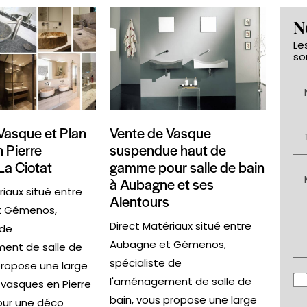
N
Le
so
Vasque et Plan
Vente de Vasque
 Pierre
suspendue haut de
La Ciotat
gamme pour salle de bain
à Aubagne et ses
riaux situé entre
Alentours
t Gémenos,
Direct Matériaux situé entre
 de
Aubagne et Gémenos,
ent de salle de
spécialiste de
propose une large
l'aménagement de salle de
asques en Pierre
bain, vous propose une large
our une déco