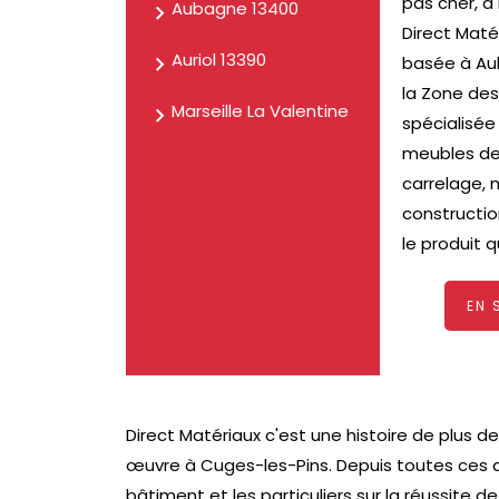
pas cher, à
Aubagne 13400
Direct Maté
Auriol 13390
basée à Au
la Zone des
Marseille La Valentine
spécialisée
meubles de 
carrelage, 
constructio
le produit qu
EN 
Direct Matériaux c'est une histoire de plus d
œuvre à Cuges-les-Pins. Depuis toutes ces
bâtiment et les particuliers sur la réussite 