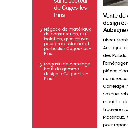
sur le secteur
de Cuges-les-
Pins
Vente de 
design et 
Aubagne e
Négoce de matériaux
de construction, BTP,
isolation, gros œuvre
Direct Maté
pour professionnel et
Aubagne au
particulier Cuges-les-
Pins
des Paluds,
l'aménage
Magasin de carrelage
haut de gamme
pièces d'ea
design à Cuges-les-
nombreuses
Pins
Carrelage,
vasque, rob
meubles de
trouverez, 
Matériaux, 
pour repense