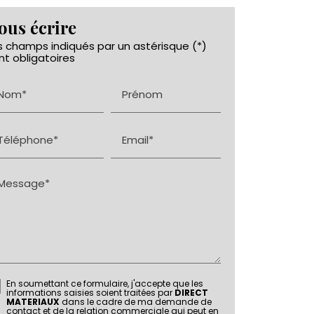
ous écrire
s champs indiqués par un astérisque (*)
nt obligatoires
Nom*
Prénom
Téléphone*
Email*
Message*
En soumettant ce formulaire, j'accepte que les
informations saisies soient traitées par
DIRECT
MATERIAUX
dans le cadre de ma demande de
contact et de la relation commerciale qui peut en