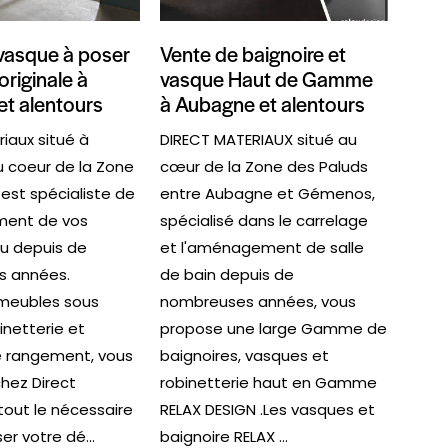
vasque à poser
Vente de baignoire et
originale à
vasque Haut de Gamme
t alentours
à Aubagne et alentours
riaux situé à
DIRECT MATERIAUX situé au
 coeur de la Zone
cœur de la Zone des Paluds
 est spécialiste de
entre Aubagne et Gémenos,
ment de vos
spécialisé dans le carrelage
u depuis de
et l'aménagement de salle
 années.
de bain depuis de
 meubles sous
nombreuses années, vous
inetterie et
propose une large Gamme de
 rangement, vous
baignoires, vasques et
chez Direct
robinetterie haut en Gamme
tout le nécessaire
RELAX DESIGN .Les vasques et
r votre dé...
baignoire RELAX ...