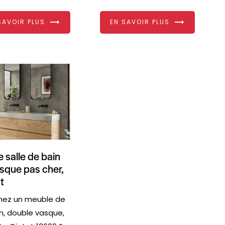
SAVOIR PLUS
EN SAVOIR PLUS
 salle de bain
sque pas cher,
t
hez un meuble de
in, double vasque,