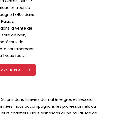
 La Ciotat 13600 ?
riaux, entreprise
bagne 13400 dans
 Paluds,
 dans la vente de
salle de bain,
matériaux de
n, à certainement
'il vous faut....
SAVOIR PLUS
e 30 ans dans l'univers du matériel gros et second
 années, nous accompagnons les professionnels du
de leurs chantiers. Nous disposons d'une multitude de