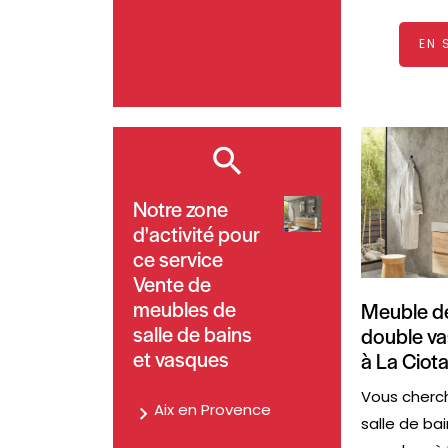
EN 
Notre zone
d'activité pour
ce service
Vente de
meubles de
Meuble de
salle de bains
double va
et vasques
à La Ciota
Vous cherc
Aix en Provence
salle de ba